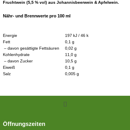
Fruchtwein (5,5 % vol) aus Johannisbeerwein & Apfelwein.
Nähr- und Brennwerte pro 100 ml
Energie
197 kJ / 46 k
Fett
0,1 g
– davon gesättigte Fettsäuren
0,02 g
Kohlenhydrate
11,0 g
– davon Zucker
10,5 g
Eiweiß
0,1 g
Salz
0,005 g
Menü
Öffnungszeiten