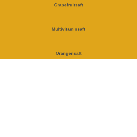
Grapefruitsaft
Multivitaminsaft
Orangensaft