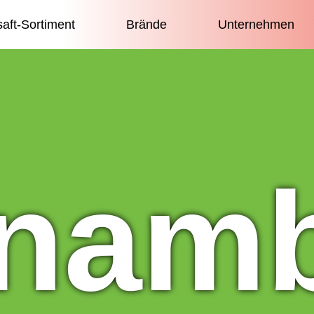
saft-Sortiment
Brände
Unternehmen
inam