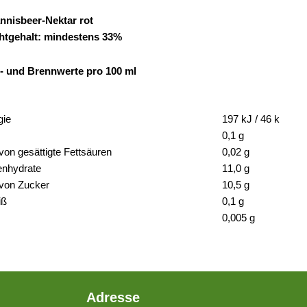
nnisbeer-Nektar rot
htgehalt: mindestens 33%
- und Brennwerte pro 100 ml
gie
197 kJ / 46 k
0,1 g
von gesättigte Fettsäuren
0,02 g
enhydrate
11,0 g
von Zucker
10,5 g
iß
0,1 g
0,005 g
Adresse