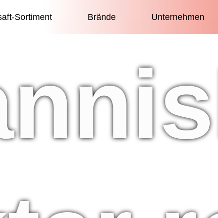
saft-Sortiment
Brände
Unternehmen
nnis