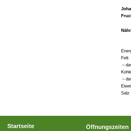
Joha
Fruc
Nähr
Ener
Fett
– da
Kohl
– da
Eiwe
Salz
Startseite
Öffnungszeiten