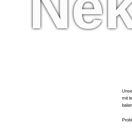
Nek
Unser
mit l
balan
Probi